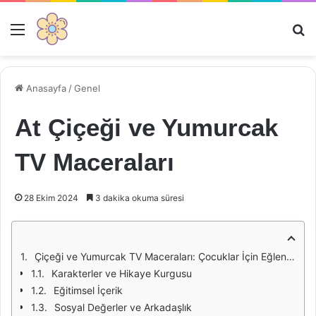
Menü
Ar
Anasayfa
/
Genel
At Çiçeği ve Yumurcak
TV Maceraları
28 Ekim 2024
3 dakika okuma süresi
Çiçeği ve Yumurcak TV Maceraları: Çocuklar İçin Eğlenceli Bir Serüven Dünyası
Karakterler ve Hikaye Kurgusu
Eğitimsel İçerik
Sosyal Değerler ve Arkadaşlık