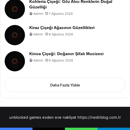
Kohleria Çiçeği: Göz Alıcı Renklerin Doğal
Güzelliği
Admin
7 Ağustos 2026
Kiraz Çiçeği Ağacının Güzellikleri
Admin
6 Ağustos 2026
Kinoa Çiçeği: Doğanın Şifalı Mucizesi
Admin
6 Ağustos 2026
Daha Fazla Yükle
unblocked games
evden eve nakliyat
https://nedirblog.com.tr