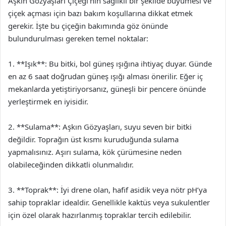
Aşkın Gözyaşları Çiçeği’nin sağlıklı bir şekilde büyümesi ve
çiçek açması için bazı bakım koşullarına dikkat etmek
gerekir. İşte bu çiçeğin bakımında göz önünde
bulundurulması gereken temel noktalar:
1. **Işık**: Bu bitki, bol güneş ışığına ihtiyaç duyar. Günde
en az 6 saat doğrudan güneş ışığı alması önerilir. Eğer iç
mekanlarda yetiştiriyorsanız, güneşli bir pencere önünde
yerleştirmek en iyisidir.
2. **Sulama**: Aşkın Gözyaşları, suyu seven bir bitki
değildir. Toprağın üst kısmı kuruduğunda sulama
yapmalısınız. Aşırı sulama, kök çürümesine neden
olabileceğinden dikkatli olunmalıdır.
3. **Toprak**: İyi drene olan, hafif asidik veya nötr pH’ya
sahip topraklar idealdir. Genellikle kaktüs veya sukulentler
için özel olarak hazırlanmış topraklar tercih edilebilir.