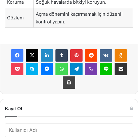
Koruma
Soğuk havalarda bitkiyi koruyun.
Açma dönemini kaçırmamak için düzenli
Gözlem
kontrol yapın.
Facebook
X
LinkedIn
Tumblr
Pinterest
Reddit
VKontakte
Odnok
Pocket
Skype
Messenger
WhatsApp
Telegram
Viber
Line
E-Posta ile payla
Yazdır
Kayıt Ol