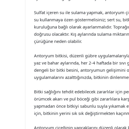
Sulfat içeren su ile sulama yapmak, antoryum ç
su kullanmaya özen göstermelisiniz; sert su, bitk
kuruluğuna bağlı olarak ayarlanmalıdır. Topra
doğrusu olacaktır. Kış aylarında sulama miktarın
çürüğüne neden olabilir.
Antoryum bitkisi, düzenli gübre uygulamalarıyla 
yaz ve bahar aylarında, her 2-4 haftada bir sıvı 
dengeli bir bitki besini, antoryumun gelişimini 
uygulamalarını azalttığınızda, bitkinin dinlenmes
Bitki sağlığını tehdit edebilecek zararlılar için
örümcek akarı ve pul böceği gibi zararlılara karş
yapmadan önce bitkiyi sabunlu suyla yıkamak etk
için, bitkinin yerini sık sık değiştirmekten kaçınm
Antoryum çiçeğinin yapraklarını düzenli olarak 