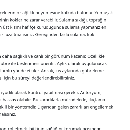
içeklerinin sağlıklı büyümesine katkıda bulunur. Yumuşak
inin köklerine zarar verebilir. Sulama sıklığı, toprağın
ğın üst kısmı hafifçe kuruduğunda sulama yapmanız en
ızı azaltmalısınız. Gereğinden fazla sulama, kök
daha sağlıklı ve canlı bir görünüm kazanır. Özellikle,
gübre ile beslenmesi önerilir. Aylık olarak uygulanacak
olumlu yönde etkiler. Ancak, kış aylarında gübreleme
i için bu süreyi değerlendirebilirsiniz.
 periyodik olarak kontrol yapılması gerekir. Antoryum,
ı hassas olabilir. Bu zararlılarla mücadelede, ilaçlama
ili bir yöntemdir. Dışarıdan gelen zararlıları engellemek
alısınız.
kontrol etmek, bitkinin sağlığını korumak açısından