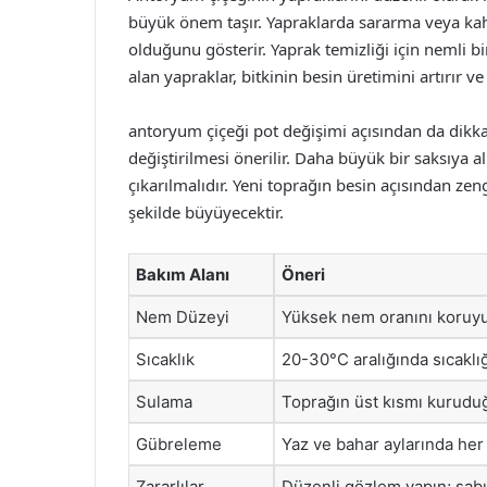
büyük önem taşır. Yapraklarda sararma veya kahve
olduğunu gösterir. Yaprak temizliği için nemli bir 
alan yapraklar, bitkinin besin üretimini artırır ve
antoryum çiçeği pot değişimi açısından da dikkat 
değiştirilmesi önerilir. Daha büyük bir saksıya a
çıkarılmalıdır. Yeni toprağın besin açısından zeng
şekilde büyüyecektir.
Bakım Alanı
Öneri
Nem Düzeyi
Yüksek nem oranını koruyun
Sıcaklık
20-30°C aralığında sıcaklığ
Sulama
Toprağın üst kısmı kuruduğ
Gübreleme
Yaz ve bahar aylarında her 
Zararlılar
Düzenli gözlem yapın; sabun