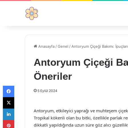
Anasayfa
/
Genel
/
Antoryum Çiçeği Bakımı: İpuçları
Antoryum Çiçeği Bak
Öneriler
Facebook
5 Eylül 2024
X
LinkedIn
Antoryum, etkileyici yaprağı ve muhteşem çiçekl
Tropikal kökenli olan bu bitki, özellikle parlak r
Pinterest
dikkatli yapıldığında uzun süre göz alıcı güzelli