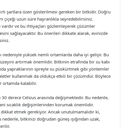
li şartlara özen gösterilmesi gereken bir bitkidir. Doğru
m çiçeği uzun süre hayranlıkla seyredebilirsiniz.
ı vardır ve bu ihtiyaçları gözlemleyerek çözümler
ini sağlayacaktır. Bu önerileri dikkate alarak, evinizde
iniz.
sı nedeniyle yüksek nemli ortamlarda daha iyi gelişir. Bu
yini artırmak önemlidir. Bitkinin etrafında bir su kabı
nda yapraklarının spreyle su püskürtmek gibi yöntemler
i aletler kullanmak da oldukça etkili bir çözümdür. Böylece
r ortamda kalabilir.
ile 30 derece Celsius arasında değişmektedir. Bu nedenle,
ani sıcaklık değişimlerinden korumak önemlidir.
e dikkat etmek gerekiyor. Ancak unutulmamalıdır ki,
Bu nedenle, bitkinizi doğrudan güneş ışığından uzak,
rilir.