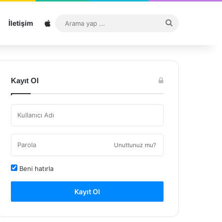
Sitemap
Arama
İletişim
yap
...
Kayıt Ol
Unuttunuz mu?
Beni hatırla
Kayıt Ol