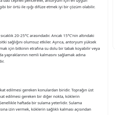
ya batı cepheli pencereler, antoryum için en uygun
ibi bir örtü ile ışığı difüze etmek iyi bir çözüm olabilir.
 sıcaklık 20-25°C arasındadır. Ancak 15°C’nin altındaki
bitki sağlığını olumsuz etkiler. Ayrıca, antoryum yüksek
k için bitkinin etrafına su dolu bir tabak koyabilir veya
r da yapraklarının nemli kalmasını sağlamak adına
ır.
kat edilmesi gereken konulardan biridir. Toprağın üst
at edilmesi gereken bir diğer nokta, köklerin
enellikle haftada bir sulama yeterlidir. Sulama
ına izin vermek, köklerin sağlıklı kalması açısından