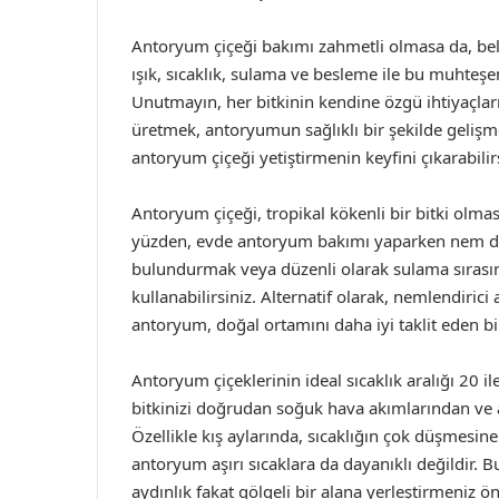
Antoryum çiçeği bakımı zahmetli olmasa da, belir
ışık, sıcaklık, sulama ve besleme ile bu muhteşe
Unutmayın, her bitkinin kendine özgü ihtiyaçlar
üretmek, antoryumun sağlıklı bir şekilde gelişmes
antoryum çiçeği yetiştirmenin keyfini çıkarabilirs
Antoryum çiçeği, tropikal kökenli bir bitki olma
yüzden, evde antoryum bakımı yaparken nem düze
bulundurmak veya düzenli olarak sulama sırası
kullanabilirsiniz. Alternatif olarak, nemlendiric
antoryum, doğal ortamını daha iyi taklit eden bi
Antoryum çiçeklerinin ideal sıcaklık aralığı 20 
bitkinizi doğrudan soğuk hava akımlarından ve 
Özellikle kış aylarında, sıcaklığın çok düşmesin
antoryum aşırı sıcaklara da dayanıklı değildir. 
aydınlık fakat gölgeli bir alana yerleştirmeniz öne