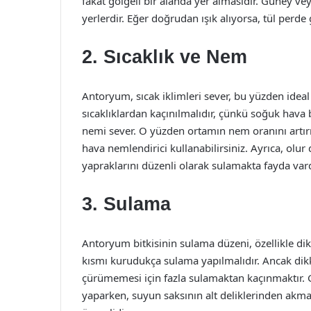
fakat gölgeli bir alanda yer almasıdır. Güney ve
yerlerdir. Eğer doğrudan ışık alıyorsa, tül perde g
2. Sıcaklık ve Nem
Antoryum, sıcak iklimleri sever, bu yüzden ideal
sıcaklıklardan kaçınılmalıdır, çünkü soğuk hava 
nemi sever. O yüzden ortamın nem oranını artırma
hava nemlendirici kullanabilirsiniz. Ayrıca, olu
yapraklarını düzenli olarak sulamakta fayda vard
3. Sulama
Antoryum bitkisinin sulama düzeni, özellikle dik
kısmı kurudukça sulama yapılmalıdır. Ancak dikk
çürümemesi için fazla sulamaktan kaçınmaktır. G
yaparken, suyun saksının alt deliklerinden akmas