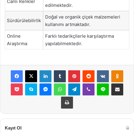
Canlı Renkler
edilmektedir.
Doğal ve organik çiçek malzemeleri
Sürdürülebilirlik
kullanımı artmaktadır.
Online
Farklı tedarikçilerle karşılaştırma
Araştırma
yapılabilmektedir.
Facebook
X
LinkedIn
Tumblr
Pinterest
Reddit
VKontakte
Odnok
Pocket
Skype
Messenger
WhatsApp
Telegram
Viber
Line
E-Posta ile payla
Yazdır
Kayıt Ol