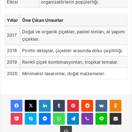
Etkisi
organizatörlerin popülerliği.
Yıllar
Öne Çıkan Unsurlar
Doğal ve organik çiçekler, pastel tonları, el yapımı
2017
çiçekler.
2018
Pırıltılı detaylar, çiçekler arasında doku çeşitliliği.
2019
Renkli çiçek kombinasyonları, tropikal temalar.
2020
Minimalist tasarımlar, doğal malzemeler.
Facebook
X
LinkedIn
Tumblr
Pinterest
Reddit
VKontakte
Odnok
Pocket
Skype
Messenger
WhatsApp
Telegram
Viber
Line
E-Posta ile payla
Yazdır